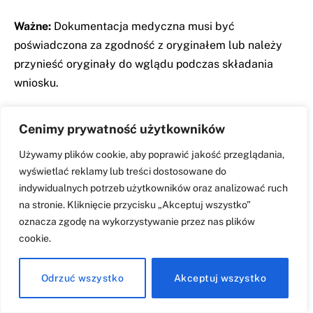
Ważne:
Dokumentacja medyczna musi być
poświadczona za zgodność z oryginałem lub należy
przynieść oryginały do wglądu podczas składania
wniosku.
Zaświadczenie lekarskie
Cenimy prywatność użytkowników
Zaświadczenie lekarskie o stanie zdrowia
musi
Używamy plików cookie, aby poprawić jakość przeglądania,
zawierać:
wyświetlać reklamy lub treści dostosowane do
indywidualnych potrzeb użytkowników oraz analizować ruch
na stronie. Kliknięcie przycisku „Akceptuj wszystko”
Opis aktualnego stanu zdrowia
oznacza zgodę na wykorzystywanie przez nas plików
Rozpoznanie choroby zasadniczej i chorób
cookie.
współistniejących
Potwierdzenie aktualnymi wynikami badań
Odrzuć wszystko
Akceptuj wszystko
diagnostycznych