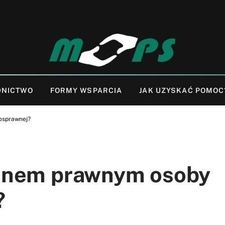
DNICTWO
FORMY WSPARCIA
JAK UZYSKAĆ POMOC
osprawnej?
kunem prawnym osoby
?