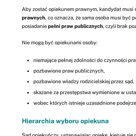
Aby zostać opiekunem prawnym, kandydat musi s
prawnych
, co oznacza, że sama osoba musi być p
posiadanie
pełni praw publicznych
, czyli brak p
Nie mogą być opiekunami osoby:
niemające pełnej zdolności do czynności pr
pozbawione praw publicznych,
pozbawione władzy rodzicielskiej przez sąd,
skazane za przestępstwa wymienione w usta
wobec których istnieje uzasadnione podejrz
Hierarchia wyboru opiekuna
Sąd opiekuńczy, ustanawiając opiekę, kieruje się 