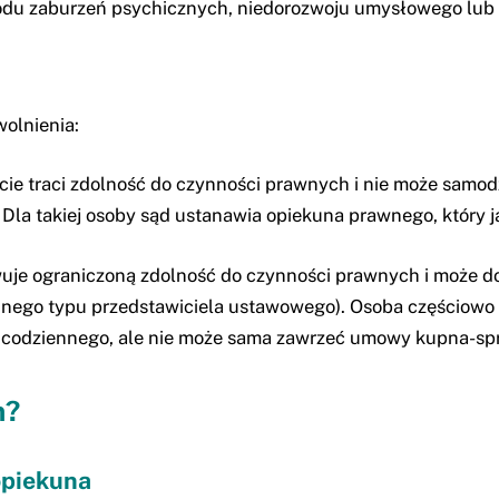
odu zaburzeń psychicznych, niedorozwoju umysłowego lub 
olnienia:
icie traci zdolność do czynności prawnych i nie może sam
Dla takiej osoby sąd ustanawia opiekuna prawnego, który ją
uje ograniczoną zdolność do czynności prawnych i może do
innego typu przedstawiciela ustawowego). Osoba częściow
codziennego, ale nie może sama zawrzeć umowy kupna-spr
m?
opiekuna