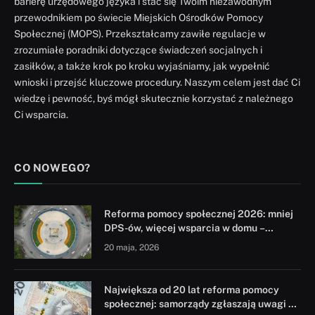
barierę urzędowego języka i stać się Twoim niezawodnym
przewodnikiem po świecie Miejskich Ośrodków Pomocy
Społecznej (MOPS). Przekształcamy zawiłe regulacje w
zrozumiałe poradniki dotyczące świadczeń socjalnych i
zasiłków, a także krok po kroku wyjaśniamy, jak wypełnić
wnioski i przejść kluczowe procedury. Naszym celem jest dać Ci
wiedzę i pewność, byś mógł skutecznie korzystać z należnego
Ci wsparcia.
CO NOWEGO?
Reforma pomocy społecznej 2026: mniej
DPS-ów, więcej wsparcia w domu –
założenia projektu UD315
20 maja, 2026
Największa od 20 lat reforma pomocy
społecznej: samorządy zgłaszają uwagi do