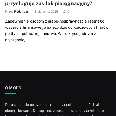
przysługuje zasiłek pielęgnacyjny?
Przez
Redakcja
18 sierpnia, 2025
0
Zapewnienie osobom z niepełnosprawnością realnego
wsparcia finansowego należy dziś do kluczowych filarów
polityki społecznej państwa. W praktyce jednym z
najczęściej…
O MOPS
Poruszanie się po systemie pomocy społecznej może być
skomplikowane. Dlatego nasz portal powstał, by przełamać