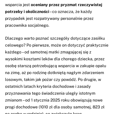
wsparcia jest
oceniany przez pryzmat rzeczywistej
potrzeby i okoliczności
– co oznacza, że każdy
przypadek jest rozpatrywany personalnie przez
pracownika socjalnego.
Dlaczego warto poznać szczegóły dotyczące zasiłku
celowego? Po pierwsze, może on dotyczyć praktycznie
każdego – od samotnej matki zmagającej się z
wysokimi kosztami leków dla chorego dziecka, przez
osobę starszą potrzebującą wsparcia w zakupie opału
na zimę, aż po rodzinę dotkniętą nagłym zdarzeniem
losowym, takim jak pożar czy powódź. Po drugie, w
ostatnich latach kryteria dochodowe i zasady
przyznawania tego świadczenia uległy istotnym
zmianom – od 1 stycznia 2025 roku obowiązują nowe
progi dochodowe (1010 zł dla osoby samotnej, 823 zł
na osobę w rodzinie), co zwiększyło krąg