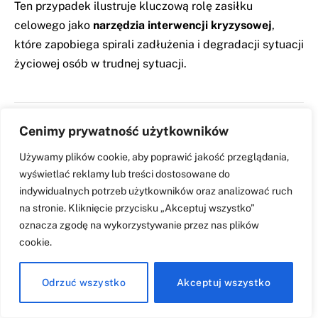
Ten przypadek ilustruje kluczową rolę zasiłku
celowego jako
narzędzia interwencji kryzysowej
,
które zapobiega spirali zadłużenia i degradacji sytuacji
życiowej osób w trudnej sytuacji.
Cenimy prywatność użytkowników
Zasiłek celowy w świetle badań
Używamy plików cookie, aby poprawić jakość przeglądania,
naukowych
wyświetlać reklamy lub treści dostosowane do
indywidualnych potrzeb użytkowników oraz analizować ruch
na stronie. Kliknięcie przycisku „Akceptuj wszystko”
Rola w przeciwdziałaniu wykluczeniu
oznacza zgodę na wykorzystywanie przez nas plików
społecznemu
cookie.
Badania naukowe prowadzone w Polsce potwierdzają,
że zasiłek celowy stanowi
skuteczne narzędzie
Odrzuć wszystko
Akceptuj wszystko
przeciwdziałania wykluczeniu społecznemu
. Jak