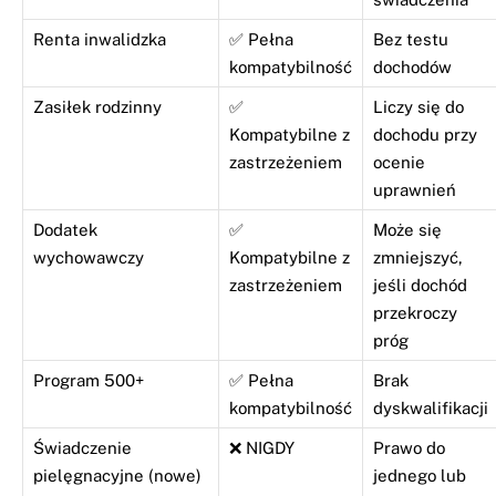
Renta inwalidzka
✅ Pełna
Bez testu
kompatybilność
dochodów
Zasiłek rodzinny
✅
Liczy się do
Kompatybilne z
dochodu przy
zastrzeżeniem
ocenie
uprawnień
Dodatek
✅
Może się
wychowawczy
Kompatybilne z
zmniejszyć,
zastrzeżeniem
jeśli dochód
przekroczy
próg
Program 500+
✅ Pełna
Brak
kompatybilność
dyskwalifikacji
Świadczenie
❌ NIGDY
Prawo do
pielęgnacyjne (nowe)
jednego lub