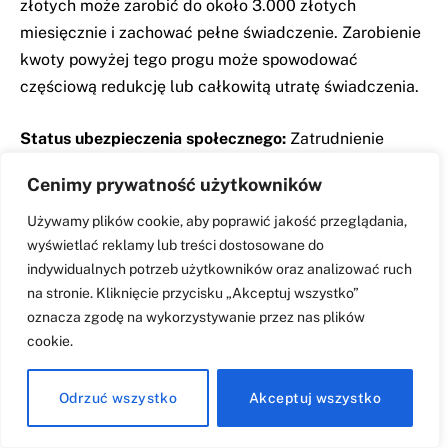
złotych może zarobić do około 3.000 złotych
miesięcznie i zachować pełne świadczenie. Zarobienie
kwoty powyżej tego progu może spowodować
częściową redukcję lub całkowitą utratę świadczenia.
Status ubezpieczenia społecznego:
Zatrudnienie
generuje obowiązkowe składki na ubezpieczenie
Cenimy prywatność użytkowników
społeczne, które pozwalają na nabywanie praw
emerytalnych niezależnie od świadczenia z tytułu
Używamy plików cookie, aby poprawić jakość przeglądania,
niepełnosprawności. To efektywnie zachęca do pracy
wyświetlać reklamy lub treści dostosowane do
indywidualnych potrzeb użytkowników oraz analizować ruch
mimo limitów zarobkowych.
na stronie. Kliknięcie przycisku „Akceptuj wszystko”
oznacza zgodę na wykorzystywanie przez nas plików
cookie.
Mapa drogowa 2026: fazowa
Odrzuć wszystko
Akceptuj wszystko
implementacja i kluczowe daty