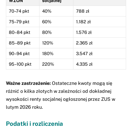
WZON
socjalnej
70–74 pkt
40%
788 zł
75–79 pkt
60%
1.182 zł
80–84 pkt
80%
1.576 zł
85–89 pkt
120%
2.365 zł
90–94 pkt
180%
3.547 zł
95–100 pkt
220%
4.335 zł
Ważne zastrzeżenie:
Ostateczne kwoty mogą się
różnić o kilka złotych w zależności od dokładnej
wysokości renty socjalnej ogłoszonej przez ZUS w
lutym 2026 roku.
Podatki i rozliczenia