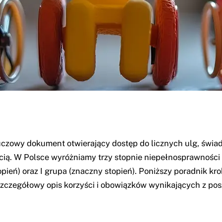
uczowy dokument otwierający dostęp do licznych ulg, świa
ścią. W Polsce wyróżniamy trzy stopnie niepełnosprawnośc
stopień) oraz I grupa (znaczny stopień). Poniższy poradnik k
szczegółowy opis korzyści i obowiązków wynikających z po