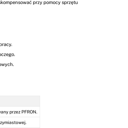
na skompensować przy pomocy sprzętu
pracy.
oczego.
iowych.
wany przez PFRON.
dzymiastowej.