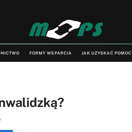
DNICTWO
FORMY WSPARCIA
JAK UZYSKAĆ POMOC
inwalidzką?
y