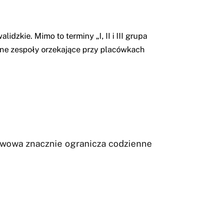
zkie. Mimo to terminy „I, II i III grupa
lne zespoły orzekające przy placówkach
awowa znacznie ogranicza codzienne