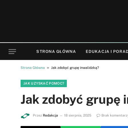
STRONA GŁÓWNA
EDUKACJA I PORA
»
Strona Główna
Jak zdobyć grupę inwalidzką?
JAK UZYSKAĆ POMOC?
Jak zdobyć grupę 
Przez
Redakcja
18 sierpnia, 2025
Brak komentarz